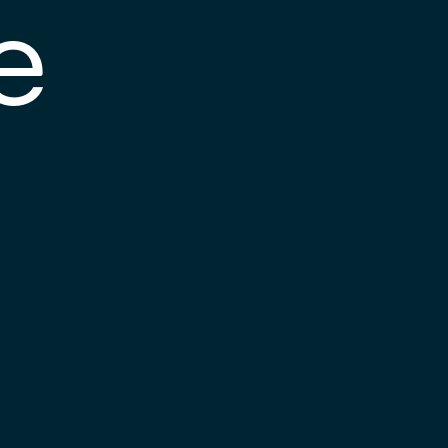
e
s posible que el
nlace esté
esactualizado o que
a página haya
ambiado de
bicación