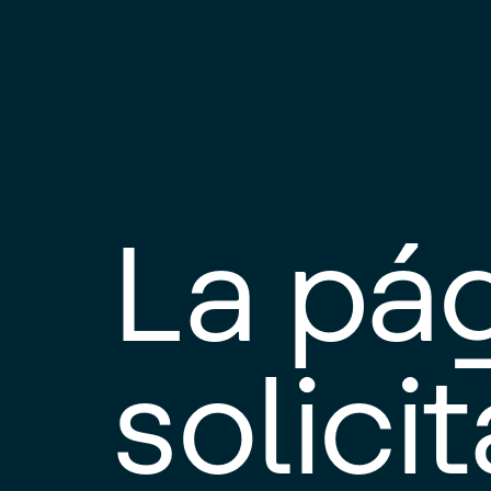
La pá
solici