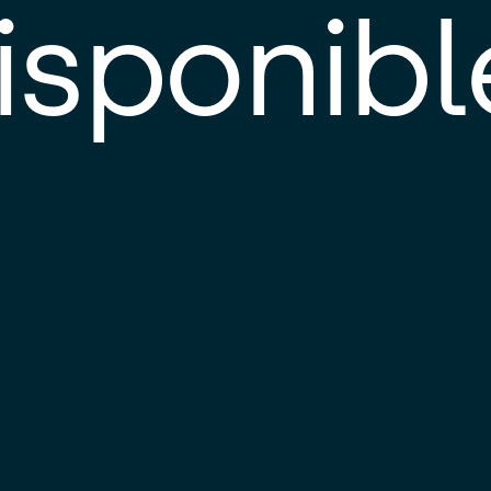
isponibl
E
e
d
l
c
u