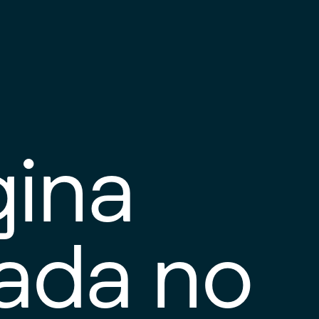
gina
tada no