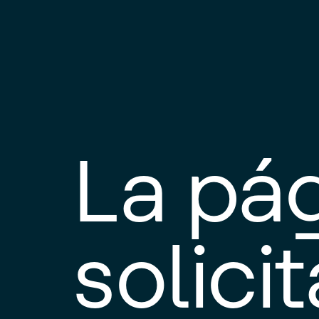
La pá
solici