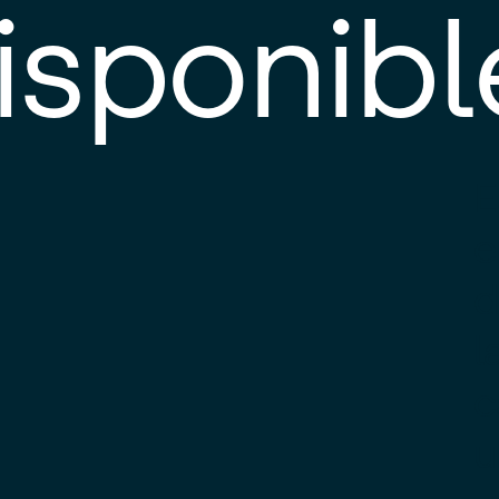
isponibl
E
e
d
l
c
u