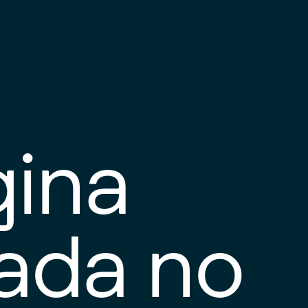
gina
tada no