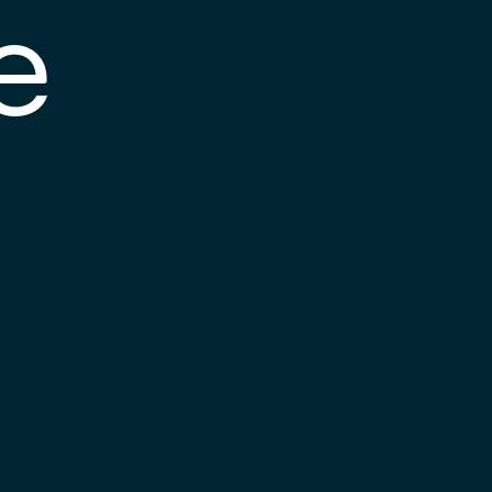
e
s posible que el
nlace esté
esactualizado o que
a página haya
ambiado de
bicación