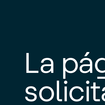
La pá
solici