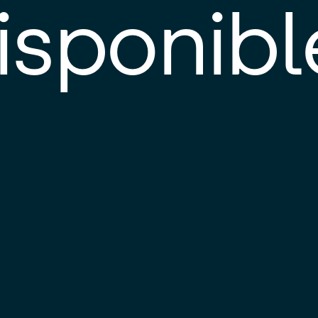
isponibl
E
e
d
l
c
u