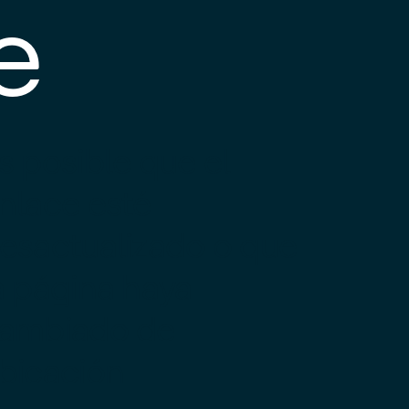
e
s posible que el
nlace esté
esactualizado o que
a página haya
ambiado de
bicación