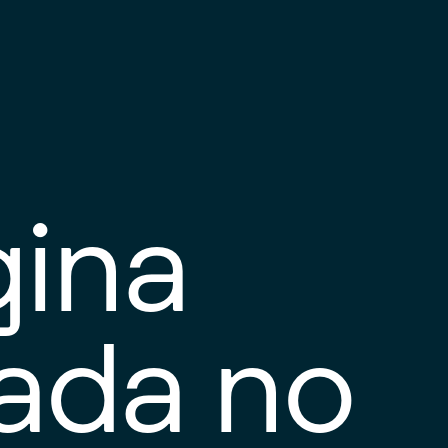
gina
tada no