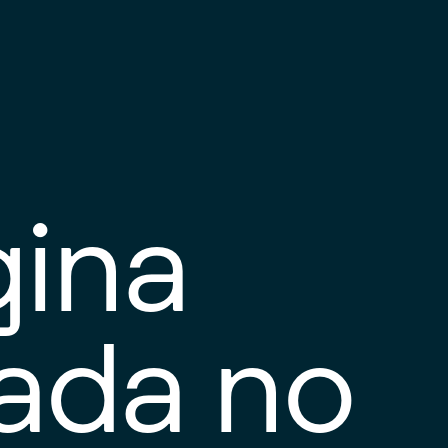
gina
tada no