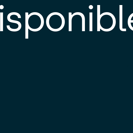
isponibl
E
e
d
l
c
u