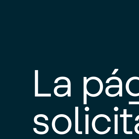
La pá
solici