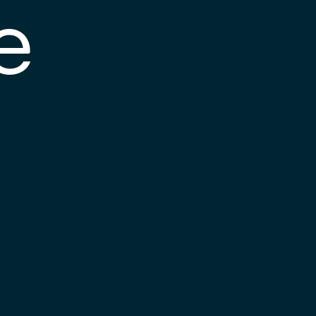
e
s posible que el
nlace esté
esactualizado o que
a página haya
ambiado de
bicación