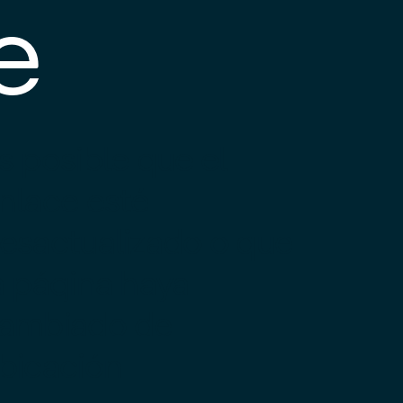
e
s posible que el
nlace esté
esactualizado o que
a página haya
ambiado de
bicación