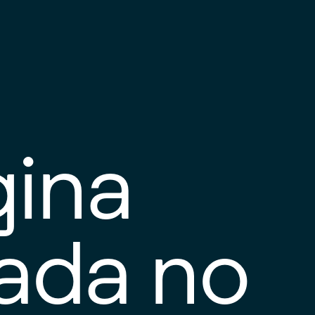
gina
tada no