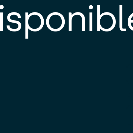
isponibl
E
e
d
l
c
u