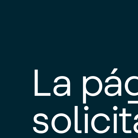
La pá
solici