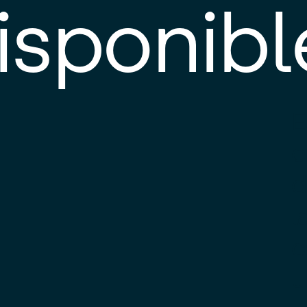
isponibl
E
e
d
l
c
u