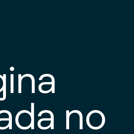
gina
tada no