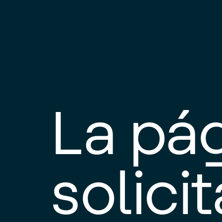
La pá
solici