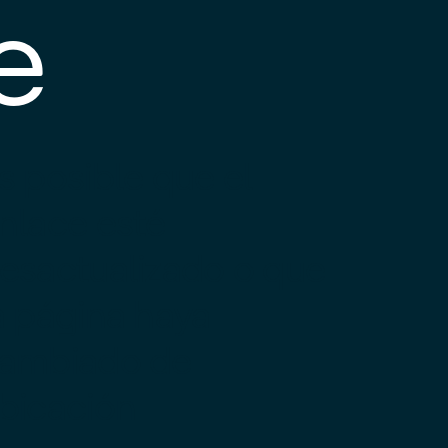
e
s posible que el
nlace esté
esactualizado o que
a página haya
ambiado de
bicación