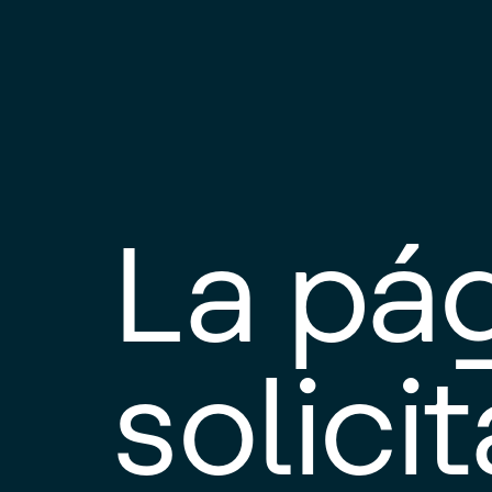
La pá
solici