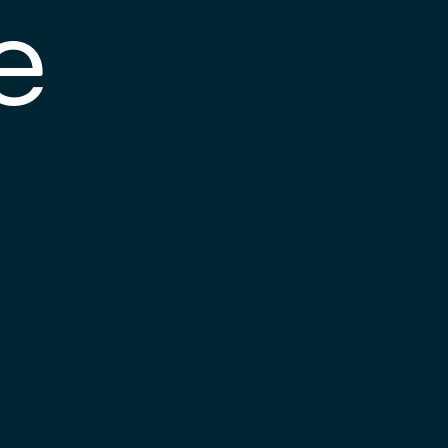
e
s posible que el
nlace esté
esactualizado o que
a página haya
ambiado de
bicación