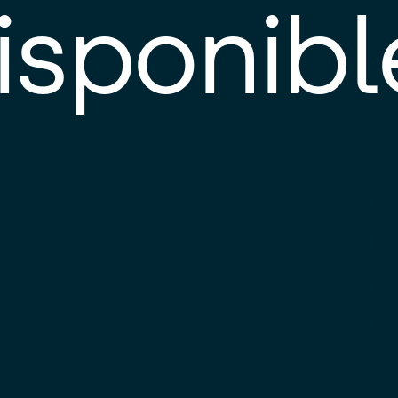
isponibl
E
e
d
l
c
u