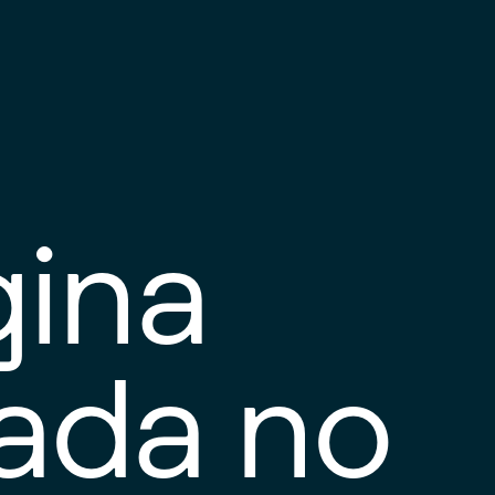
gina
tada no