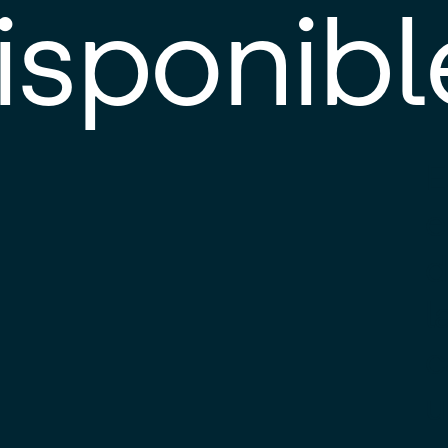
isponibl
E
e
d
l
c
u