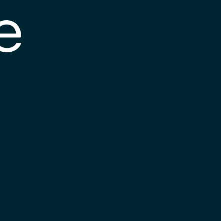
e
s posible que el
nlace esté
esactualizado o que
a página haya
ambiado de
bicación