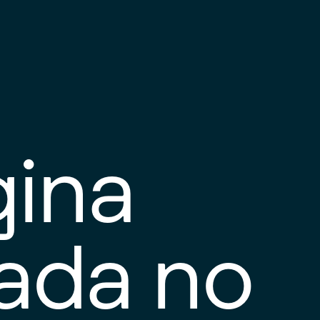
gina
tada no