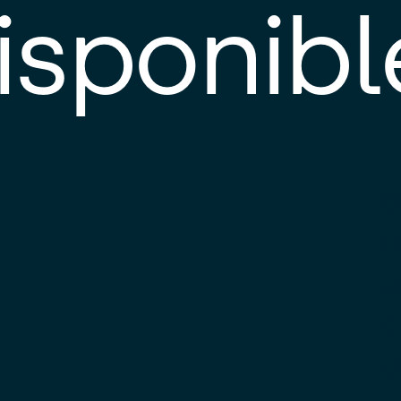
isponibl
E
e
d
l
c
u