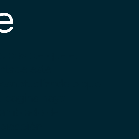
e
s posible que el
nlace esté
esactualizado o que
a página haya
ambiado de
bicación