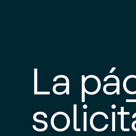
La pá
solici