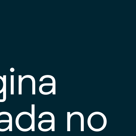
gina
tada no