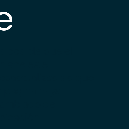
e
s posible que el
nlace esté
esactualizado o que
a página haya
ambiado de
bicación