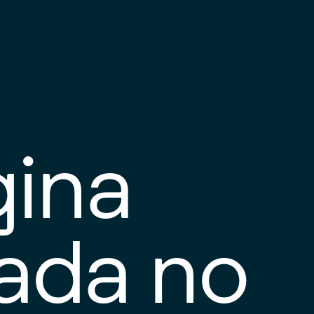
gina
tada no