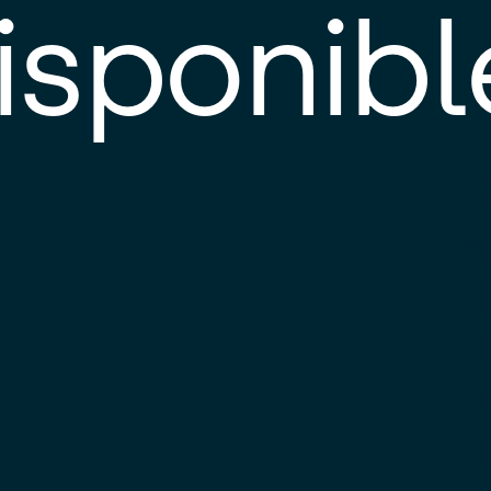
isponibl
E
e
d
l
c
u