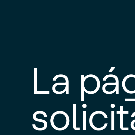
La pá
solici