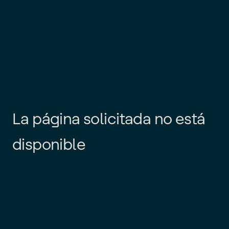
L
a
p
á
g
i
n
a
s
o
l
i
c
i
t
a
d
a
n
o
e
s
t
á
d
i
s
p
o
n
i
b
l
e
Es posible que el enlace esté
desactualizado o que la página