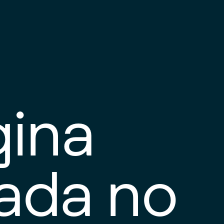
gina
tada no