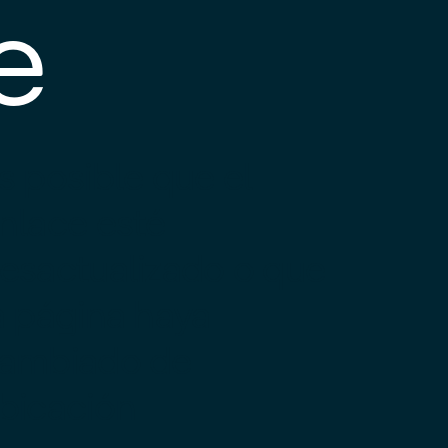
e
s posible que el
nlace esté
esactualizado o que
a página haya
ambiado de
bicación