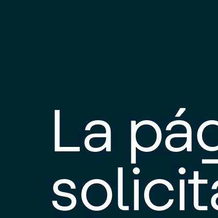
La pá
solici