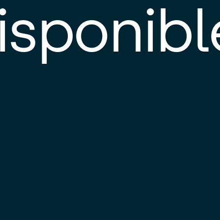
isponibl
E
e
d
l
c
u