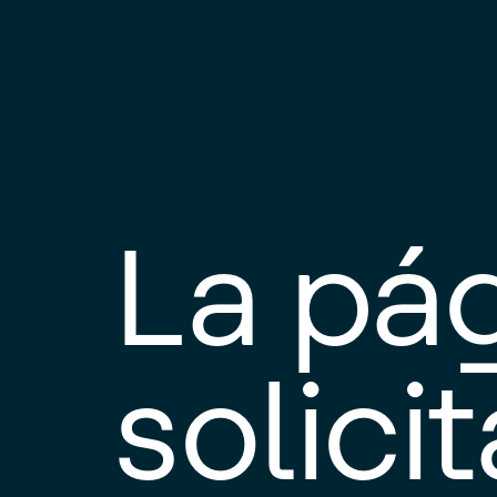
La pá
solici