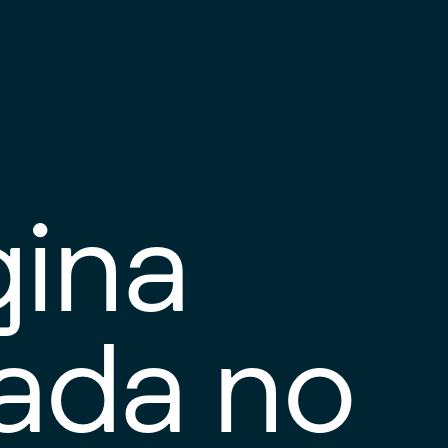
gina
tada no