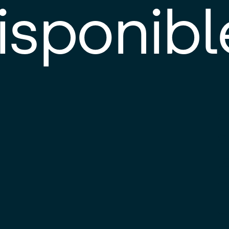
isponibl
E
e
d
l
c
u