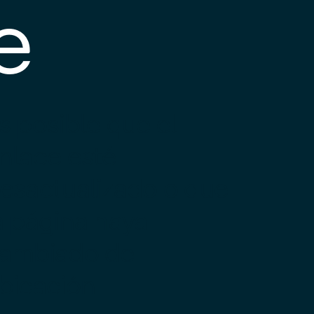
e
s posible que el
nlace esté
esactualizado o que
a página haya
ambiado de
bicación