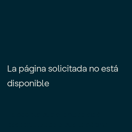
L
a
p
á
g
i
n
a
s
o
l
i
c
i
t
a
d
a
n
o
e
s
t
á
d
i
s
p
o
n
i
b
l
e
Es posible que el enlace esté
desactualizado o que la página