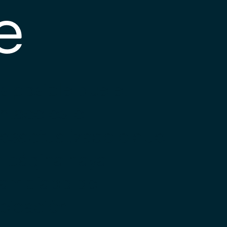
e
s posible que el
nlace esté
esactualizado o que
a página haya
ambiado de
bicación