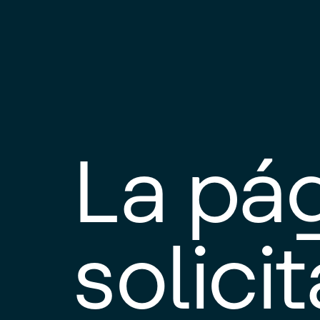
La pá
solici