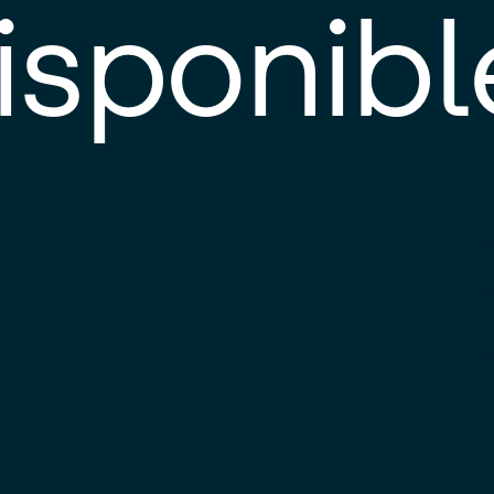
isponibl
E
e
d
l
c
u