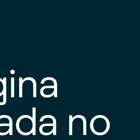
gina
tada no