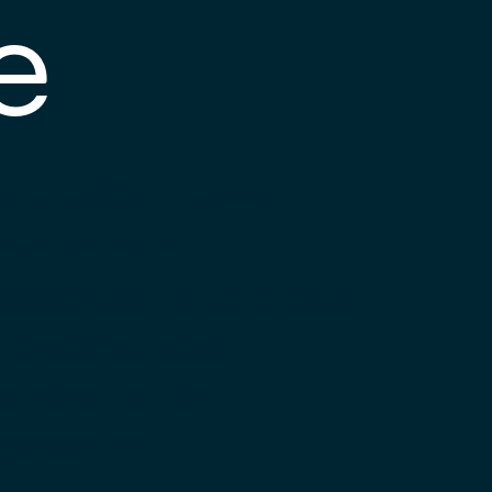
e
s posible que el
nlace esté
esactualizado o que
a página haya
ambiado de
bicación