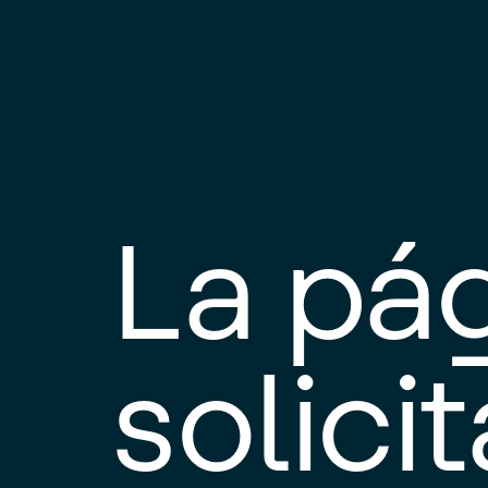
La pá
solici