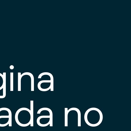
gina
tada no