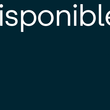
isponibl
E
e
d
l
c
u