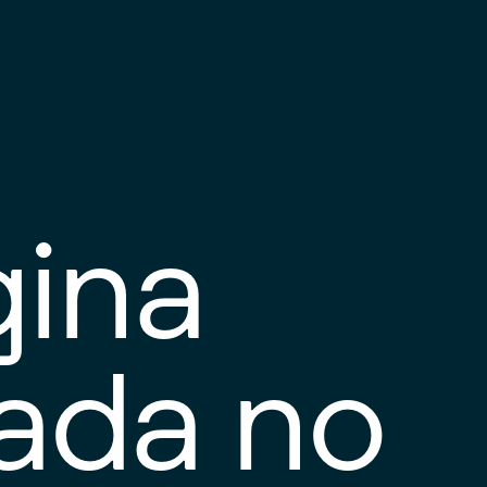
gina
tada no