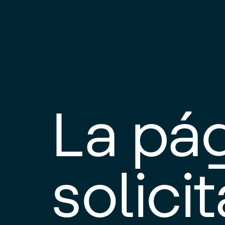
La pá
solici