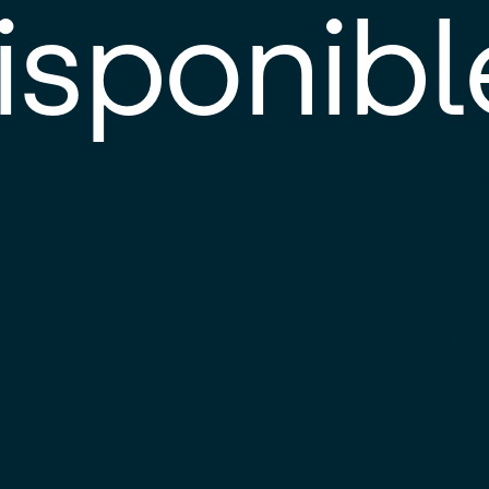
isponibl
E
e
d
l
c
u