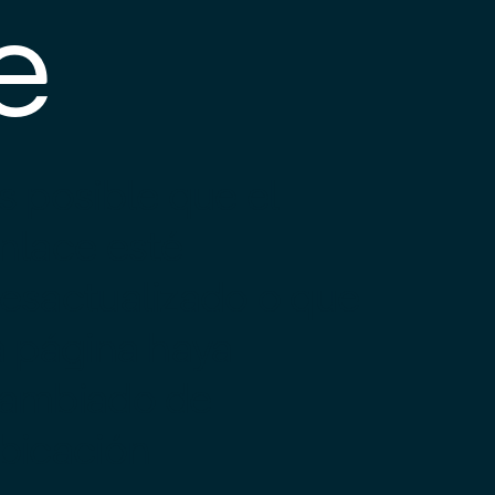
e
s posible que el
nlace esté
esactualizado o que
a página haya
ambiado de
bicación