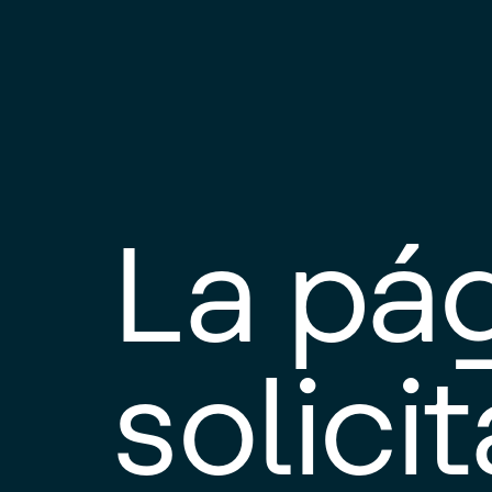
La pá
solici