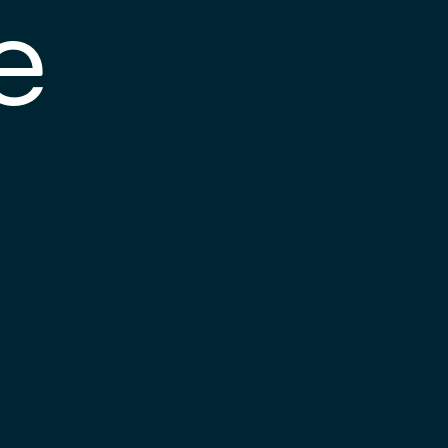
e
s posible que el
nlace esté
esactualizado o que
a página haya
ambiado de
bicación