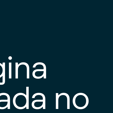
gina
tada no