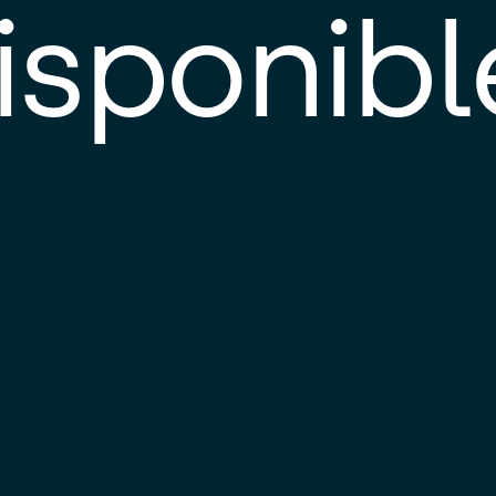
isponibl
E
e
d
l
c
u