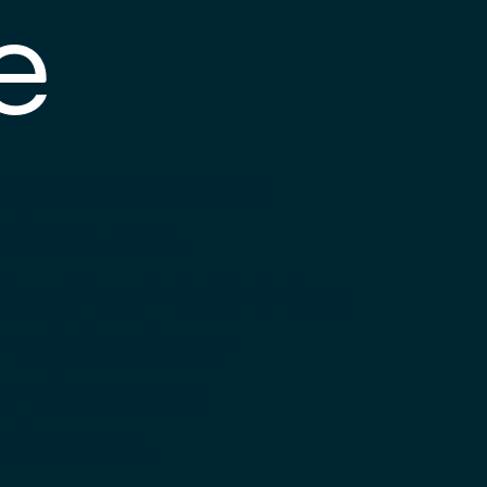
e
s posible que el
nlace esté
esactualizado o que
a página haya
ambiado de
bicación