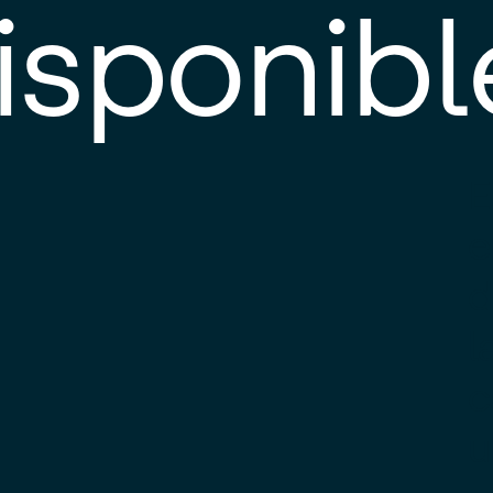
isponibl
E
e
d
l
c
u