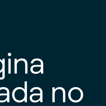
gina
tada no