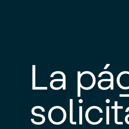
La pá
solici