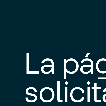
La pá
solici