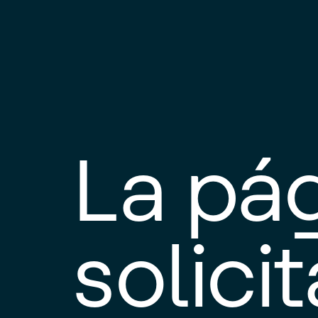
La pá
solici