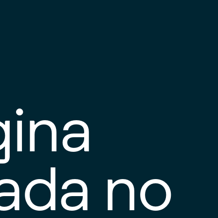
gina
tada no