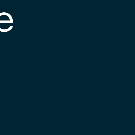
e
s posible que el
nlace esté
esactualizado o que
a página haya
ambiado de
bicación