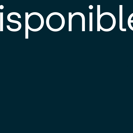
isponibl
E
e
d
l
c
u