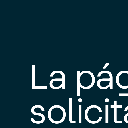
La pá
solici