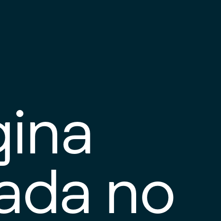
gina
tada no