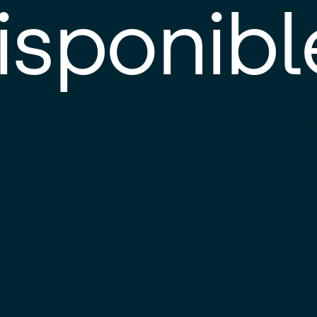
isponibl
E
e
d
l
c
u