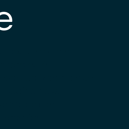
e
s posible que el
nlace esté
esactualizado o que
a página haya
ambiado de
bicación