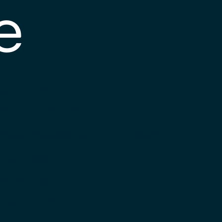
e
s posible que el
nlace esté
esactualizado o que
a página haya
ambiado de
bicación