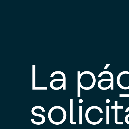
La pá
solici