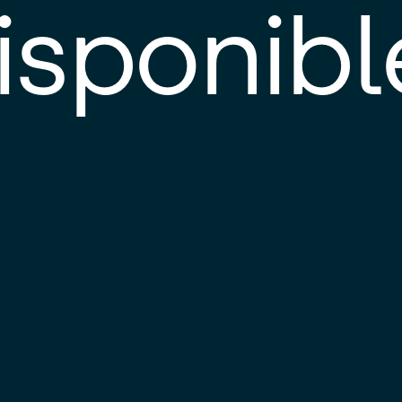
isponibl
E
e
d
l
c
u