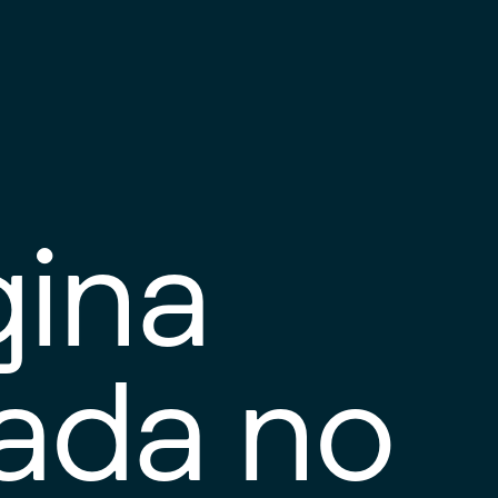
gina
tada no