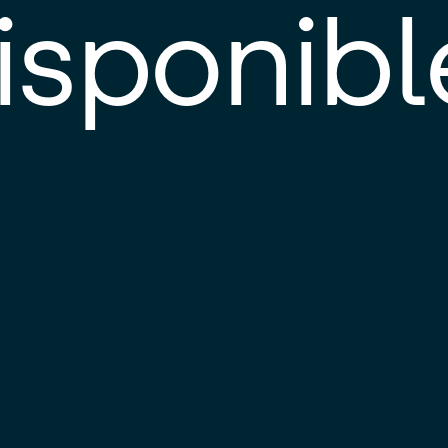
isponibl
E
e
d
l
c
u