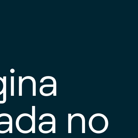
gina
tada no