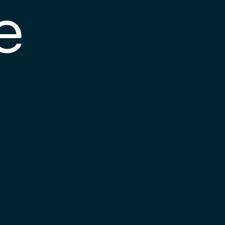
e
s posible que el
nlace esté
esactualizado o que
a página haya
ambiado de
bicación