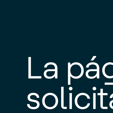
La pá
solici