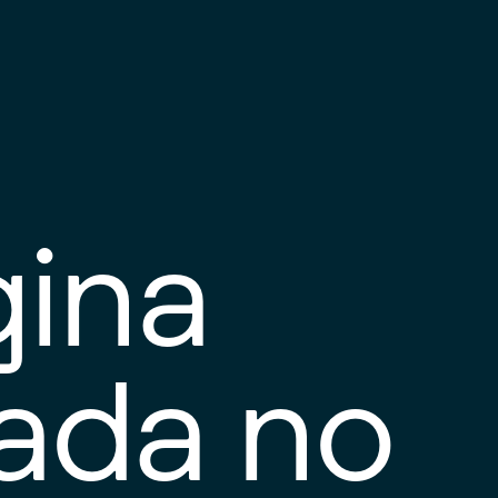
gina
tada no