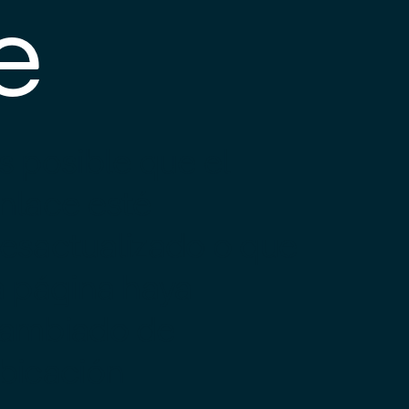
e
s posible que el
nlace esté
esactualizado o que
a página haya
ambiado de
bicación