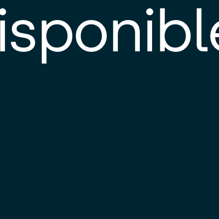
isponibl
E
e
d
l
c
u