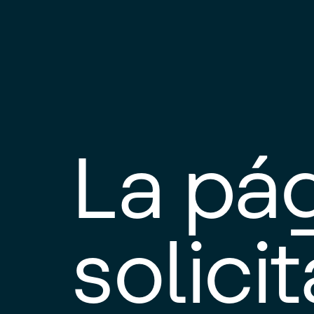
La pá
solici