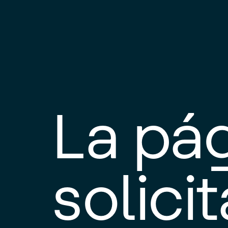
La pá
solici