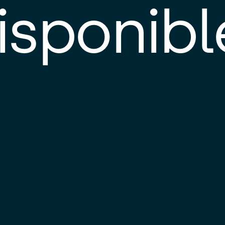
isponibl
E
e
d
l
c
u