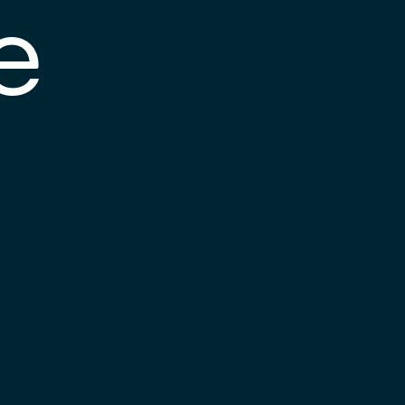
e
s posible que el
nlace esté
esactualizado o que
a página haya
ambiado de
bicación