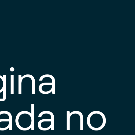
gina
tada no