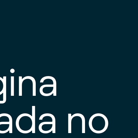
gina
tada no