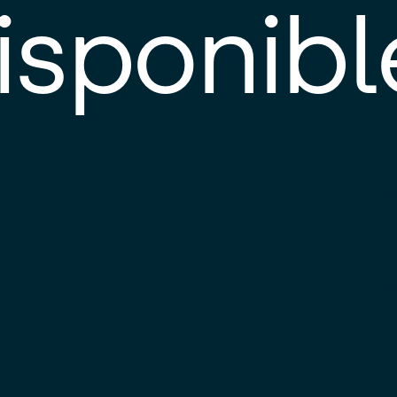
isponibl
E
e
d
l
c
u