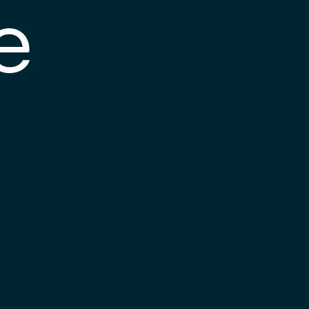
e
s posible que el
nlace esté
esactualizado o que
a página haya
ambiado de
bicación