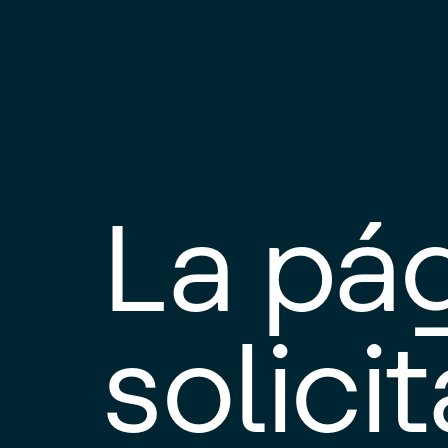
La pá
solici