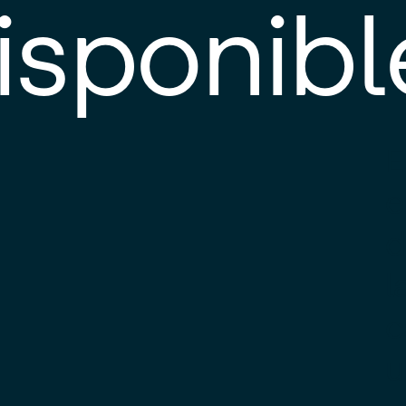
isponibl
E
e
d
l
c
u