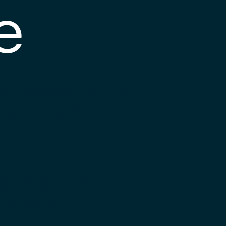
e
s posible que el
nlace esté
esactualizado o que
a página haya
ambiado de
bicación