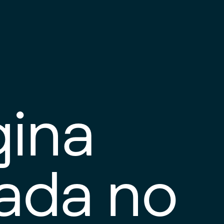
gina
tada no