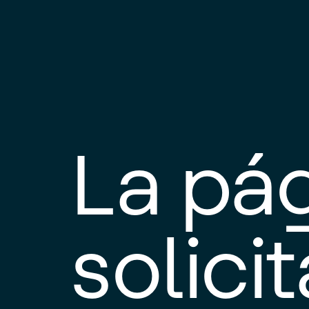
La pá
solici