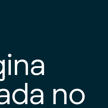
gina
tada no