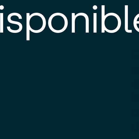
isponibl
E
e
d
l
c
u