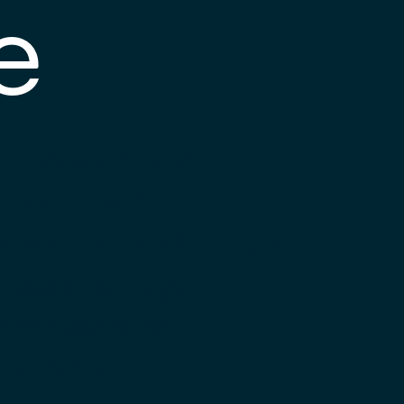
e
s posible que el
nlace esté
esactualizado o que
a página haya
ambiado de
bicación