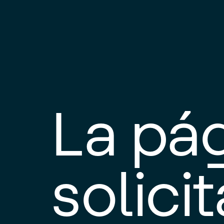
La pá
solici