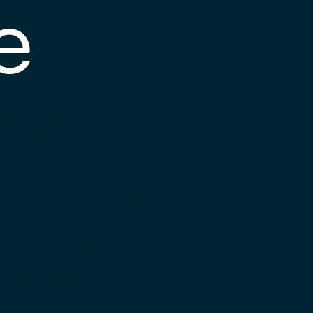
e
s posible que el
nlace esté
esactualizado o que
a página haya
ambiado de
bicación