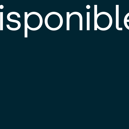
isponibl
E
e
d
l
c
u