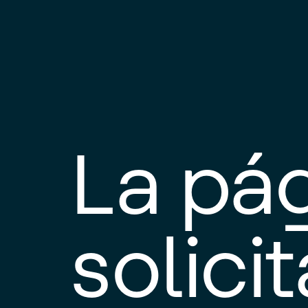
La pá
solici