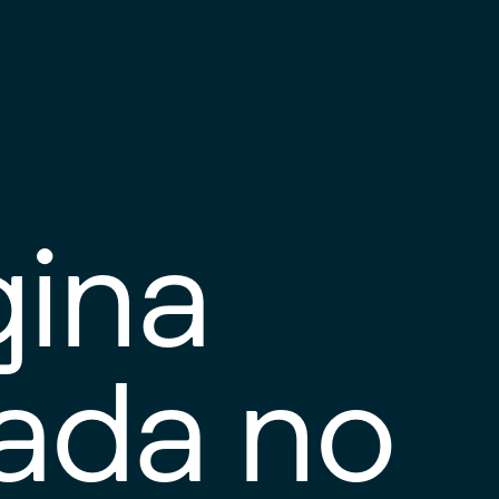
gina
tada no