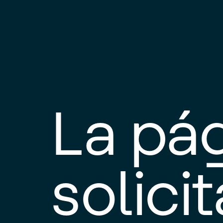
La pá
solici