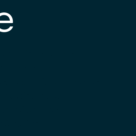
e
s posible que el
nlace esté
esactualizado o que
a página haya
ambiado de
bicación