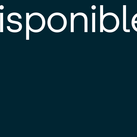
isponibl
E
e
d
l
c
u