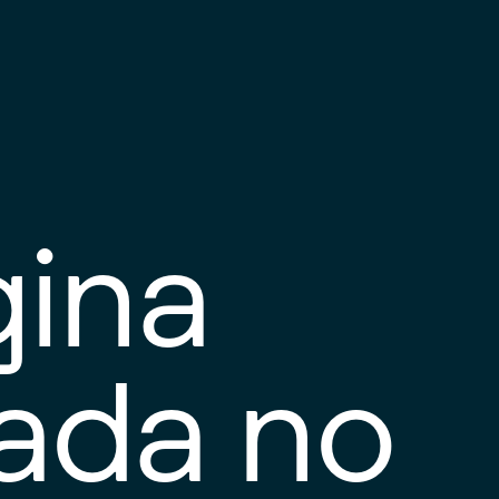
gina
tada no