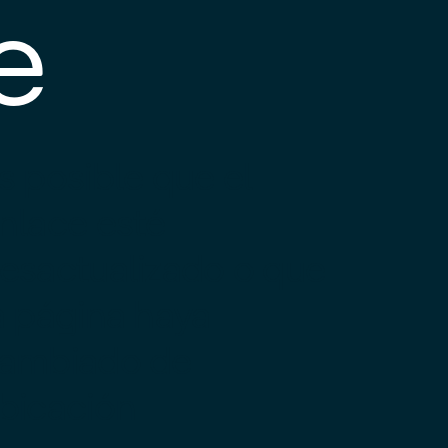
e
s posible que el
nlace esté
esactualizado o que
a página haya
ambiado de
bicación