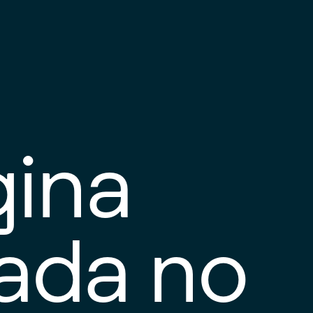
gina
tada no