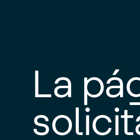
La pá
solici