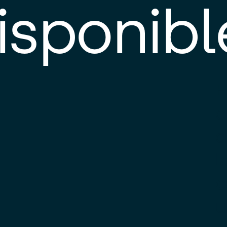
isponibl
E
e
d
l
c
u