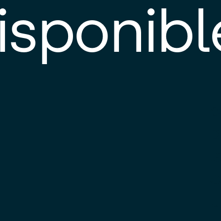
isponibl
E
e
d
l
c
u