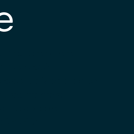
e
s posible que el
nlace esté
esactualizado o que
a página haya
ambiado de
bicación