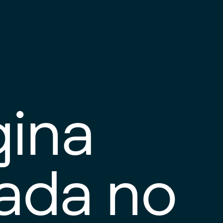
gina
tada no