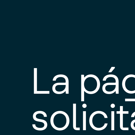
La pá
solici