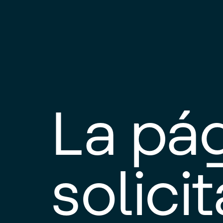
La pá
solici