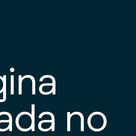
gina
tada no