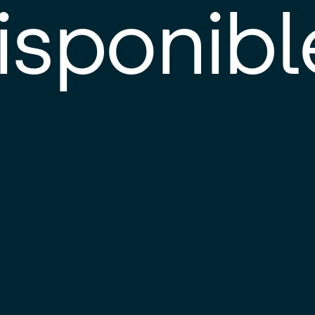
isponibl
E
e
d
l
c
u