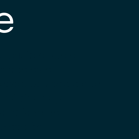
e
s posible que el
nlace esté
esactualizado o que
a página haya
ambiado de
bicación