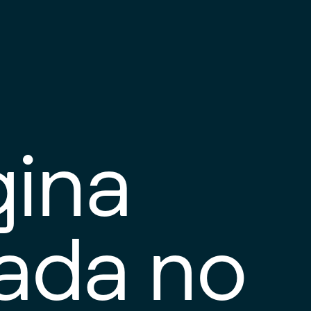
gina
tada no