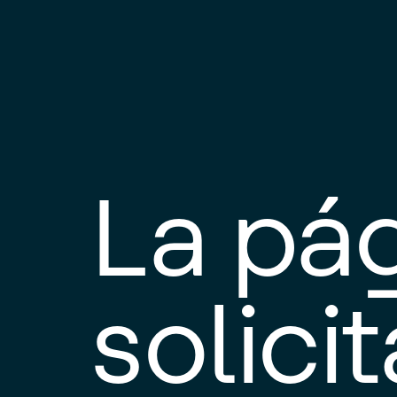
La pá
solici