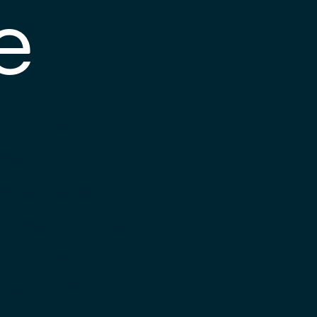
e
s posible que el
nlace esté
esactualizado o que
a página haya
ambiado de
bicación