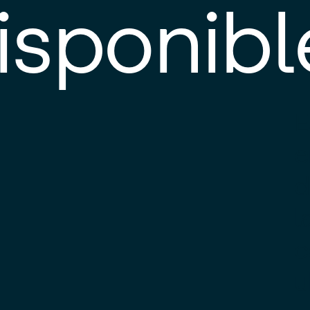
isponibl
E
e
d
l
c
u