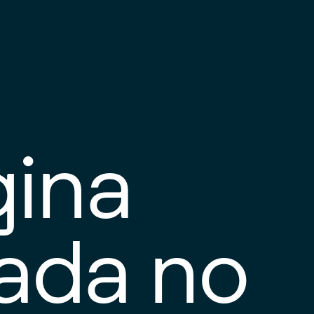
gina
tada no