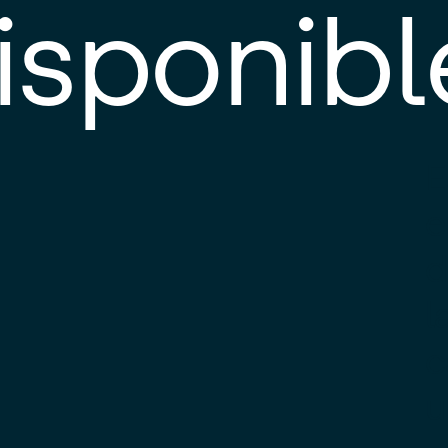
isponibl
E
e
d
l
c
u