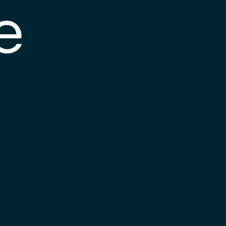
e
s posible que el
nlace esté
esactualizado o que
a página haya
ambiado de
bicación