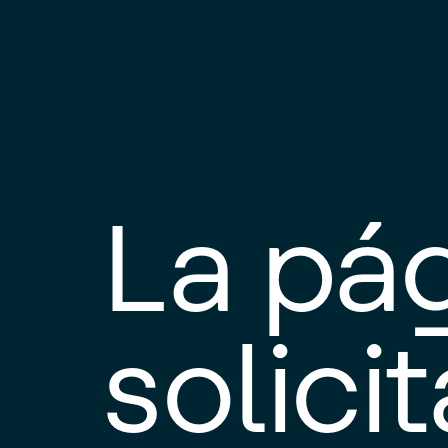
La pá
solici