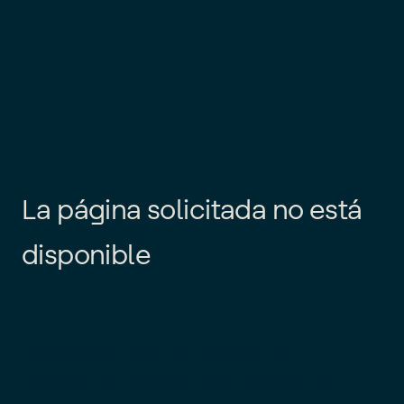
L
a
p
á
g
i
n
a
s
o
l
i
c
i
t
a
d
a
n
o
e
s
t
á
d
i
s
p
o
n
i
b
l
e
Es posible que el enlace esté
desactualizado o que la página