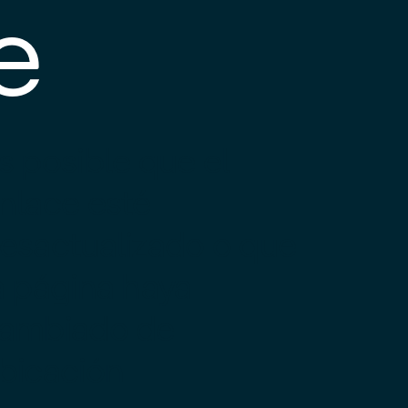
e
s posible que el
nlace esté
esactualizado o que
a página haya
ambiado de
bicación