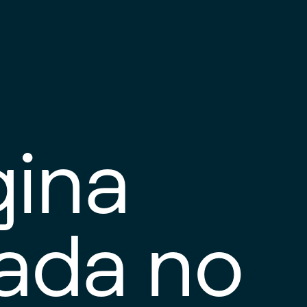
gina
tada no