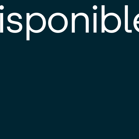
isponibl
E
e
d
l
c
u