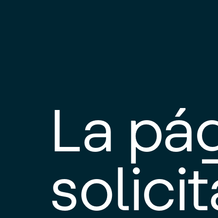
La pá
solici