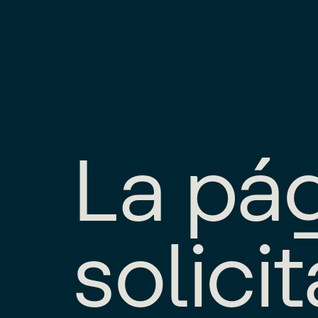
L
a
p
á
s
o
l
i
c
i
t