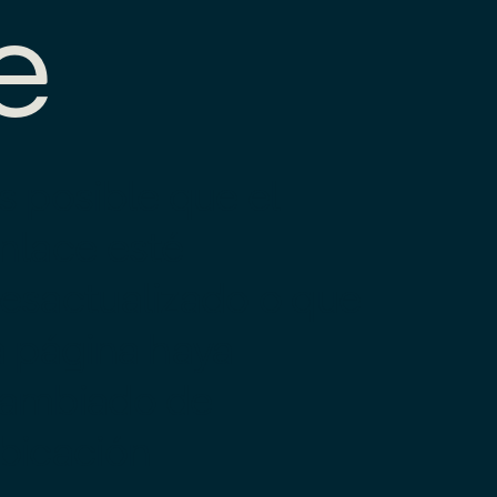
e
s posible que el
nlace esté
esactualizado o que
a página haya
ambiado de
bicación