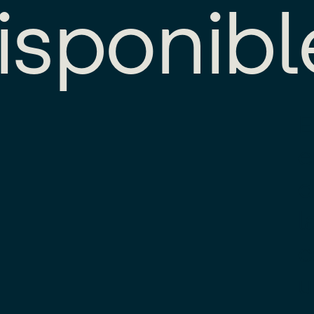
i
s
p
o
n
i
b
l
E
e
d
l
c
u