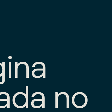
g
i
n
a
a
d
a
n
o