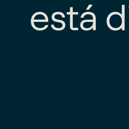
e
s
t
á
d