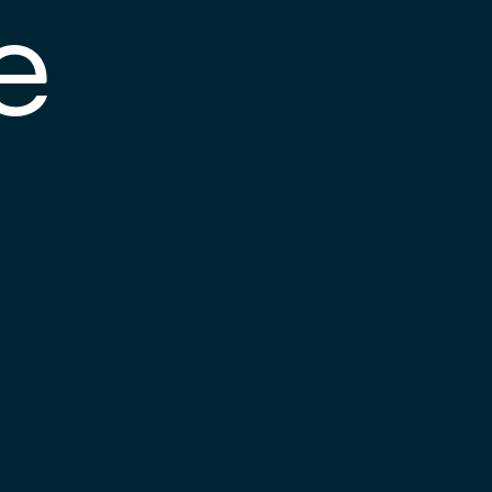
e
s posible que el
nlace esté
esactualizado o que
a página haya
ambiado de
bicación