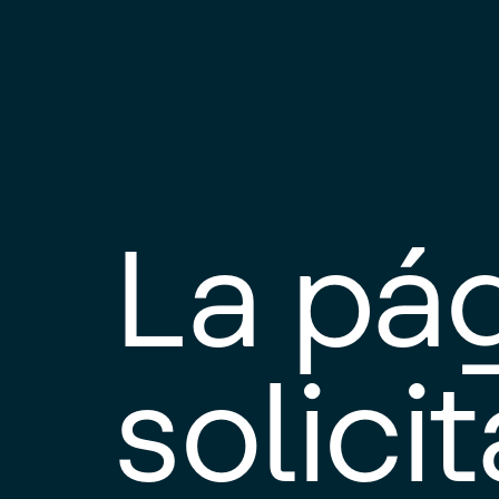
La pá
solici