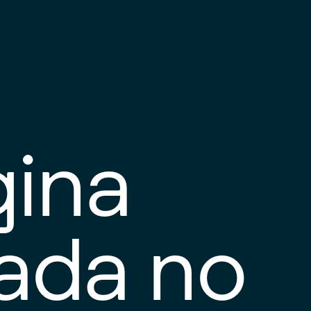
gina
tada no