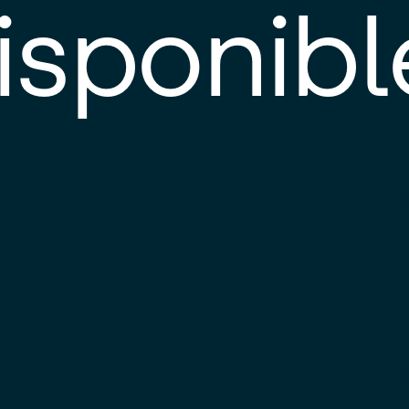
isponibl
E
e
d
l
c
u